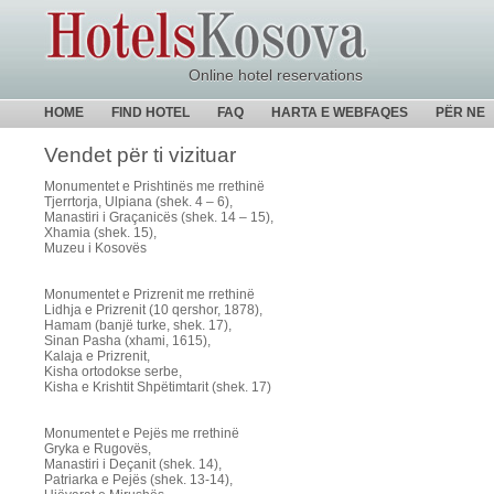
Online hotel reservations
HOME
FIND HOTEL
FAQ
HARTA E WEBFAQES
PËR NE
Vendet për ti vizituar
Monumentet e Prishtinës me rrethinë
Tjerrtorja, Ulpiana (shek. 4 – 6),
Manastiri i Graçanicës (shek. 14 – 15),
Xhamia (shek. 15),
Muzeu i Kosovës
Monumentet e Prizrenit me rrethinë
Lidhja e Prizrenit (10 qershor, 1878),
Hamam (banjë turke, shek. 17),
Sinan Pasha (xhami, 1615),
Kalaja e Prizrenit,
Kisha ortodokse serbe,
Kisha e Krishtit Shpëtimtarit (shek. 17)
Monumentet e Pejës me rrethinë
Gryka e Rugovës,
Manastiri i Deçanit (shek. 14),
Patriarka e Pejës (shek. 13-14),