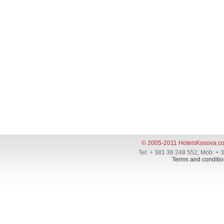
© 2005-2011 HotelsKosova.c
Tel: + 381 38 248 552; Mob: + 
Terms and conditio