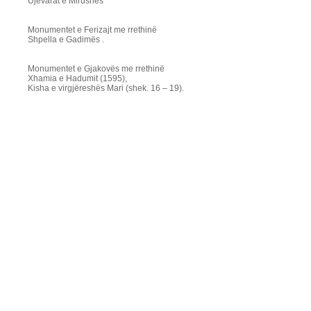
Ujëvarat e Mirushës
Monumentet e Ferizajt me rrethinë
Shpella e Gadimës .
Monumentet e Gjakovës me rrethinë
Xhamia e Hadumit (1595),
Kisha e virgjëreshës Mari (shek. 16 – 19).