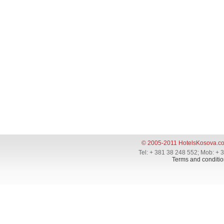
© 2005-2011 HotelsKosova.c
Tel: + 381 38 248 552; Mob: + 
Terms and conditio