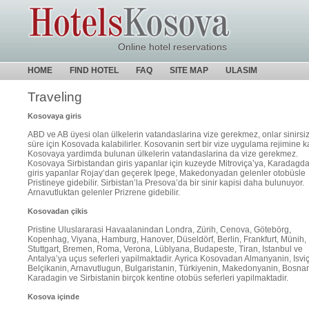
Online hotel reservations
HOME
FIND HOTEL
FAQ
SITE MAP
ULASIM
Traveling
Kosovaya giris
ABD ve AB üyesi olan ülkelerin vatandaslarina vize gerekmez, onlar sinirsiz
süre için Kosovada kalabilirler. Kosovanin sert bir vize uygulama rejimine k
Kosovaya yardimda bulunan ülkelerin vatandaslarina da vize gerekmez.
Kosovaya Sirbistandan giris yapanlar için kuzeyde Mitroviça’ya, Karadagd
giris yapanlar Rojay’dan geçerek Ipege, Makedonyadan gelenler otobüsle
Pristineye gidebilir. Sirbistan’la Presova’da bir sinir kapisi daha bulunuyor.
Arnavutluktan gelenler Prizrene gidebilir.
Kosovadan çikis
Pristine Uluslararasi Havaalanindan Londra, Zürih, Cenova, Götebörg,
Kopenhag, Viyana, Hamburg, Hanover, Düseldörf, Berlin, Frankfurt, Münih,
Stuttgart, Bremen, Roma, Verona, Lüblyana, Budapeste, Tiran, Istanbul ve
Antalya’ya uçus seferleri yapilmaktadir. Ayrica Kosovadan Almanyanin, Isviç
Belçikanin, Arnavutlugun, Bulgaristanin, Türkiyenin, Makedonyanin, Bosnan
Karadagin ve Sirbistanin birçok kentine otobüs seferleri yapilmaktadir.
Kosova içinde