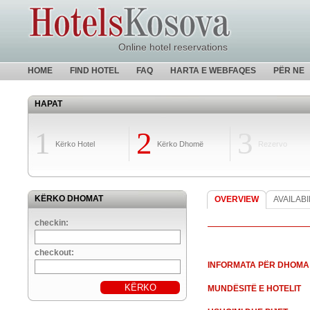
Online hotel reservations
HOME
FIND HOTEL
FAQ
HARTA E WEBFAQES
PËR NE
HAPAT
1
2
3
Kërko Hotel
Kërko Dhomë
Rezervo
KËRKO DHOMAT
OVERVIEW
AVAILABI
checkin:
checkout:
INFORMATA PËR DHOMA
MUNDËSITË E HOTELIT