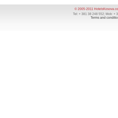
© 2005-2011 HotelsKosova.c
Tel: + 381 38 248 552; Mob: + 
Terms and conditio