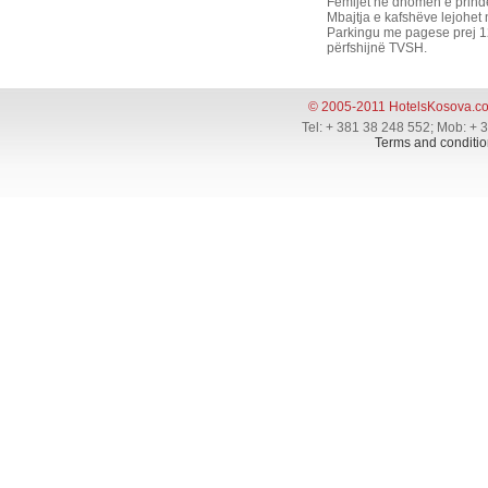
Fëmijët në dhomën e prindë
Mbajtja e kafshëve lejohet 
Parkingu me pagese prej 1
përfshijnë TVSH.
© 2005-2011 HotelsKosova.c
Tel: + 381 38 248 552; Mob: + 
Terms and conditio