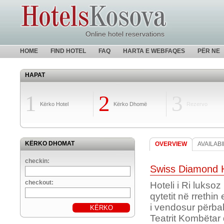
Online hotel reservations
HOME
FIND HOTEL
FAQ
HARTA E WEBFAQES
PËR NE
HAPAT
1
2
3
Kërko Hotel
Kërko Dhomë
Rezervo
KËRKO DHOMAT
OVERVIEW
AVAILABI
checkin:
Swiss Diamond H
checkout:
Hoteli i Ri lukso
qytetit në rrethin
i vendosur përba
Teatrit Kombëtar 