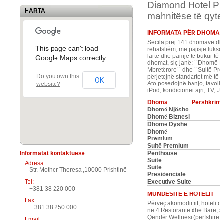
Diamond Hotel Pr
HARTA
mahnitëse të qyte
INFORMATA PËR DHOMA
Secila prej 141 dhomave d
This page can't load
rehatshëm, me pajisje lukso
lartë dhe pamje të bukur të 
Google Maps correctly.
dhomat, siç janë: ``Dhomë 
Mbretërore`` dhe ``Suitë Pre
Do you own this
përjetojnë standartet më të
OK
Ato posedojnë banjo, tavoli
website?
iPod, kondicioner ajri, TV, 
Dhoma
Përshkrim
Dhomë Njëshe
Dhomë Biznesi
Dhomë Dyshe
Dhomë
Premium
Suitë Premium
Informatat kontaktuese
Penthouse
Suite
Adresa:
Suitë
Str. Mother Theresa ,10000 Prishtinë
Presidenciale
Tel:
Executive Suite
+381 38 220 000
MUNDËSITË E HOTELIT
Fax:
Përveç akomodimit, hoteli 
+ 381 38 250 000
në 4 Restorante dhe Bare,
Qendër Wellnesi (përfshirë p
Email: