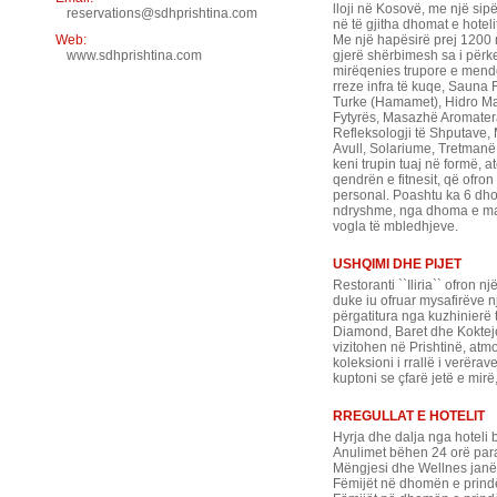
lloji në Kosovë, me një sipë
reservations@sdhprishtina.com
në të gjitha dhomat e hotel
Web:
Me një hapësirë prej 1200
www.sdhprishtina.com
gjerë shërbimesh sa i përket
mirëqenies trupore e mendo
rreze infra të kuqe, Sauna
Turke (Hamamet), Hidro Mas
Fytyrës, Masazhë Aromater
Refleksologji të Shputave
Avull, Solariume, Tretmanë 
keni trupin tuaj në formë, a
qendrën e fitnesit, që ofron
personal. Poashtu ka 6 dh
ndryshme, nga dhoma e mad
vogla të mbledhjeve.
USHQIMI DHE PIJET
Restoranti ``Iliria`` ofron 
duke iu ofruar mysafirëve n
përgatitura nga kuzhinierë
Diamond, Baret dhe Koktejet
vizitohen në Prishtinë, at
koleksioni i rrallë i verërav
kuptoni se çfarë jetë e mirë,
RREGULLAT E HOTELIT
Hyrja dhe dalja nga hoteli 
Anulimet bëhen 24 orë par
Mëngjesi dhe Wellnes janë 
Fëmijët në dhomën e prindë