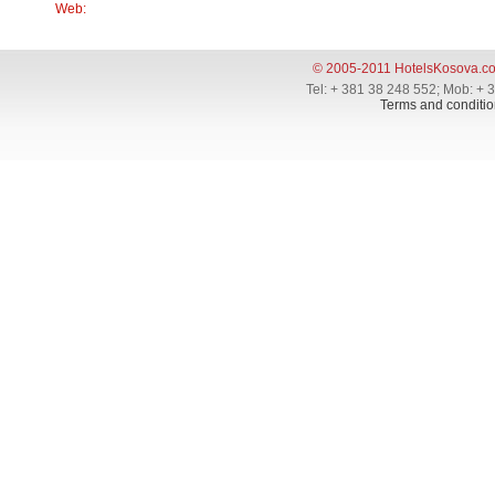
Web:
© 2005-2011 HotelsKosova.c
Tel: + 381 38 248 552; Mob: + 
Terms and conditio