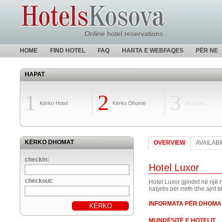
Online hotel reservations
HOME
FIND HOTEL
FAQ
HARTA E WEBFAQES
PËR NE
HAPAT
1
2
3
Kërko Hotel
Kërko Dhomë
Rezervo
KËRKO DHOMAT
OVERVIEW
AVAILABI
checkin:
Hotel Luxor
checkout:
Hotel Luxor gjindet në një 
natyrës për rreth dhe ajrit t
INFORMATA PËR DHOMA
MUNDËSITË E HOTELIT